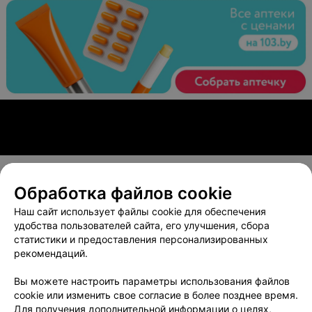
Обработка файлов cookie
О проекте
Новости проекта
Размещение рекламы
Наш сайт использует файлы cookie для обеспечения
Вакансии
Публичный договор
Способы оплаты
удобства пользователей сайта, его улучшения, сбора
статистики и предоставления персонализированных
Публичный договор по использованию сервиса
рекомендаций.
«Афиша»
Пользовательское соглашение
Вы можете настроить параметры использования файлов
cookie или изменить свое согласие в более позднее время.
Написать в поддержку
Для получения дополнительной информации о целях,